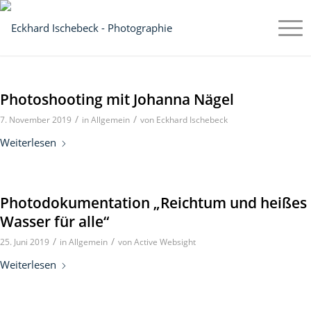
Photoshooting mit Johanna Nägel
/
/
7. November 2019
in
Allgemein
von
Eckhard Ischebeck
Weiterlesen
Photodokumentation „Reichtum und heißes
Wasser für alle“
/
/
25. Juni 2019
in
Allgemein
von
Active Websight
Weiterlesen