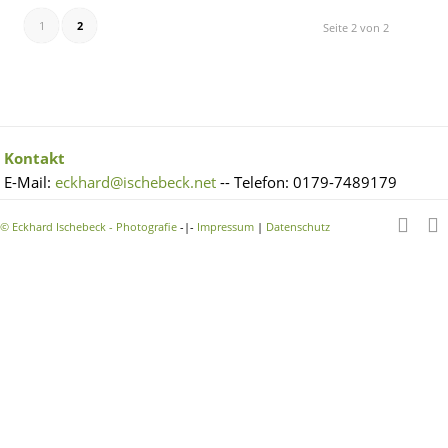
1
2
Seite 2 von 2
Kontakt
E-Mail:
eckhard@ischebeck.net
-- Telefon: 0179-7489179
©
Eckhard Ischebeck - Photografie
-|-
Impressum
|
Datenschutz