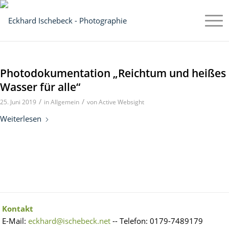
Photodokumentation „Reichtum und heißes
Wasser für alle“
/
/
25. Juni 2019
in
Allgemein
von
Active Websight
Weiterlesen
Kontakt
E-Mail:
eckhard@ischebeck.net
-- Telefon: 0179-7489179